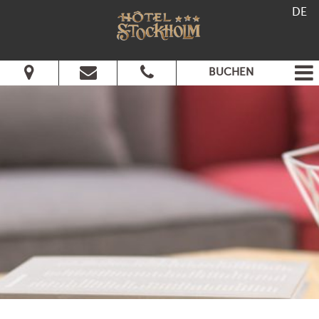
DE
BUCHEN
Vom:
Bis:
Erwachsene:
Kinder:
Verfügbarkeitanforden
Informationsanfrage