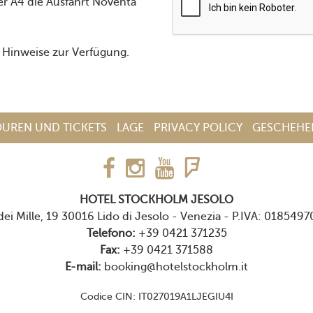
er A4 die Ausfahrt Noventa
n Hinweise zur Verfügung.
OUREN UND TICKETS
LAGE
PRIVACY POLICY
GESCHEHE
HOTEL STOCKHOLM JESOLO
dei Mille, 19 30016 Lido di Jesolo - Venezia
-
P.IVA:
0185497
Telefono:
+39 0421 371235
Fax:
+39 0421 371588
E-mail:
booking@hotelstockholm.it
Codice CIN: IT027019A1LJEGIU4I