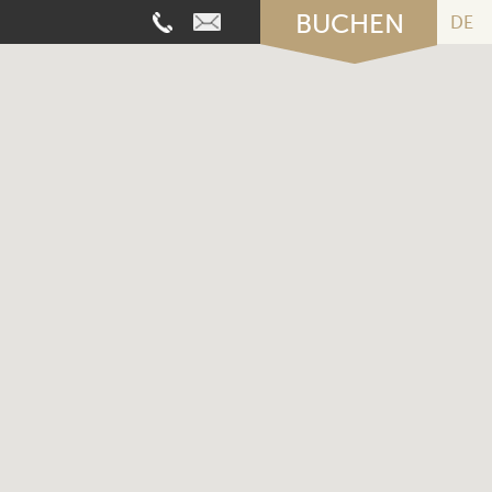
BUCHEN
DE
nder:
Verfügbarkeitanforden
Informationsanfrage