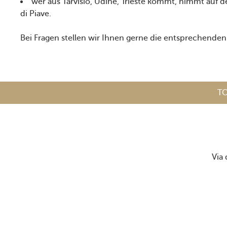
wer aus Tarvisio, Udine, Trieste kommt, nimmt auf d
di Piave.
Bei Fragen stellen wir Ihnen gerne die entsprechende
T
Via 