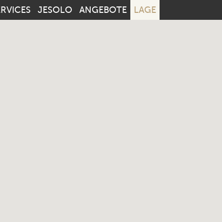
ERVICES
JESOLO
ANGEBOTE
LAGE
Vom:
Bis:
Erwachsene:
Ki