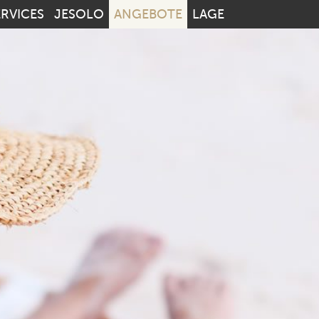
ERVICES
JESOLO
ANGEBOTE
LAGE
Vom:
Bis:
Erwachsene:
Ki