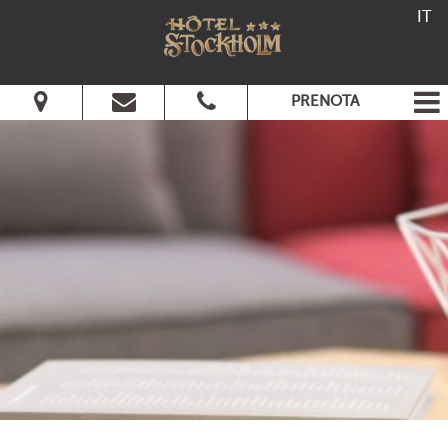
IT
PRENOTA
Dal:
Al:
Adulti:
Bambini:
Verifica disponibilità
Richiedi preventivo