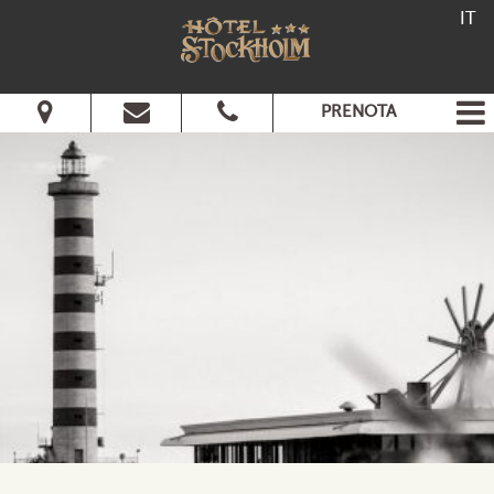
IT
PRENOTA
Dal:
Al:
Adulti:
Bambini:
Verifica disponibilità
Richiedi preventivo